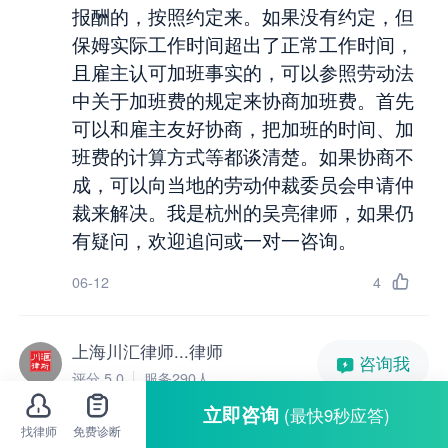
报酬的，按照约定来。如果没有约定，但
保姆实际工作时间超出了正常工作时间，
且雇主认可加班事实的，可以参照劳动法
中关于加班费的规定来协商加班费。首先
可以和雇主友好协商，把加班的时间、加
班费的计算方式等都谈清楚。如果协商不
成，可以向当地的劳动仲裁委员会申请仲
裁来解决。我是杭州的吴亮律师，如果仍
有疑问，欢迎追问或一对一咨询。
06-12
4
上海川汇律师...律师
咨询我
评分 5.0
服务290人
立即咨询
(最快9秒应答)
你好，上海川汇律师事务所，请问问题解
找律师
免费诊断